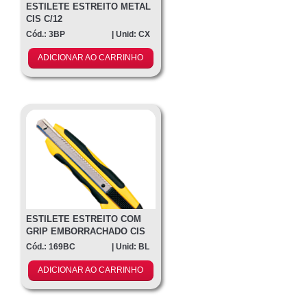
ESTILETE ESTREITO METAL
CIS C/12
Cód.: 3BP
| Unid: CX
ADICIONAR AO CARRINHO
ESTILETE ESTREITO COM
GRIP EMBORRACHADO CIS
C/1
Cód.: 169BC
| Unid: BL
ADICIONAR AO CARRINHO