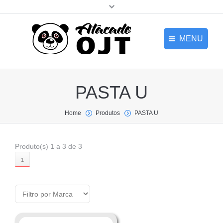
MENU
HOME
Home
PASTA U
EMPRESA
NOVIDADES
Empresa
Home
Produtos
PASTA U
PRODUTOS
Novidades
Produto(s) 1 a 3 de 3
CONTATO
1
Produtos
Login