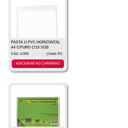
Contato
PASTA U PVC HORIZONTAL
A4 C/FURO C/10 SOB
ENCOMEND
Cód.: U300
| Unid: PC
ADICIONAR AO CARRINHO