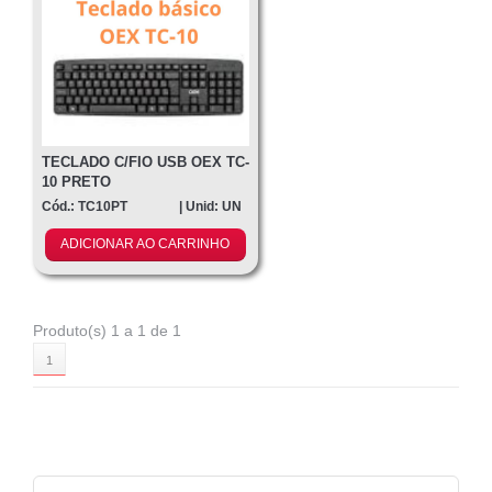
Contato
TECLADO C/FIO USB OEX TC-
10 PRETO
Cód.: TC10PT
| Unid: UN
ADICIONAR AO CARRINHO
Produto(s) 1 a 1 de 1
1