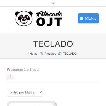
MENU
HOME
Home
TECLADO
EMPRESA
NOVIDADES
Empresa
Home
Produtos
TECLADO
PRODUTOS
Novidades
Produto(s) 1 a 1 de 1
CONTATO
1
Produtos
Login