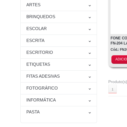
ARTES
BRINQUEDOS
ESCOLAR
FONE C
ESCRITA
FN-204 
Cód.: FN
ESCRITORIO
ADICI
ETIQUETAS
FITAS ADESIVAS
Produto(s)
FOTOGRÁFICO
1
INFORMÁTICA
PASTA