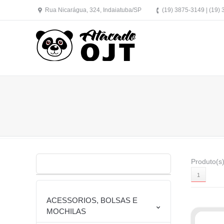
Rua Nicarágua, 324, Indaiatuba/SP
(19) 3875-3149 | (19)
Produto(s)
1
ACESSORIOS, BOLSAS E
MOCHILAS