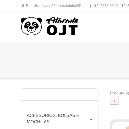
Rua Nicarágua, 324, Indaiatuba/SP
(19) 3875-3149 | (19)
Produto(s)
1
ACESSORIOS, BOLSAS E
MOCHILAS