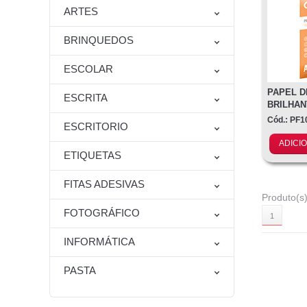
ARTES
BRINQUEDOS
ESCOLAR
PAPEL D
ESCRITA
BRILHAN
10FLS
Cód.: PF1
ESCRITORIO
ADICI
ETIQUETAS
FITAS ADESIVAS
Produto(s)
FOTOGRÁFICO
1
INFORMÁTICA
PASTA