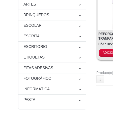
ARTES
BRINQUEDOS
ESCOLAR
REFORÇ
ESCRITA
TRANPAR
6001REF
Cód.: OP
ESCRITORIO
ADICI
ETIQUETAS
FITAS ADESIVAS
Produto(s)
FOTOGRÁFICO
1
INFORMÁTICA
PASTA