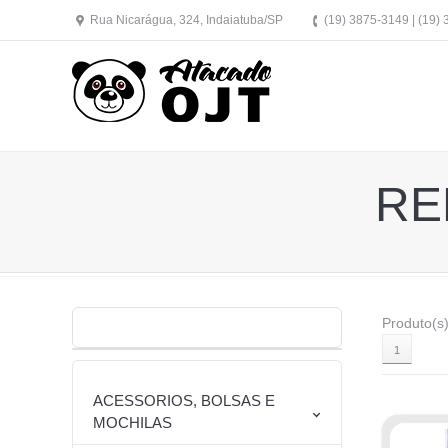
Rua Nicarágua, 324, Indaiatuba/SP
(19) 3875-3149 | (19)
RE
Produto(s)
1
ACESSORIOS, BOLSAS E
MOCHILAS