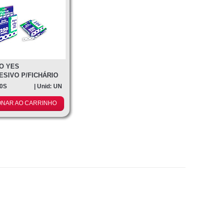
O YES
SIVO P/FICHÁRIO
20S
| Unid: UN
ONAR AO CARRINHO