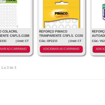
O COLACRIL
REFORÇO PIMACO
REFORÇ
ENTE C/6FLS.C/288
TRANPARENTE C/5FLS. C/150
AUTOADE
O
CX.C/250
2233C
| Unid: CT
Cód.: OP2233
| Unid: CT
Cód.: V6
ONAR AO CARRINHO
ADICIONAR AO CARRINHO
ADICI
 1 a 3 de 3