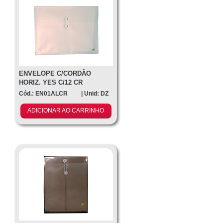
Contato
ENVELOPE C/CORDÃO
HORIZ. YES C/12 CR
Cód.: EN01ALCR
| Unid: DZ
ADICIONAR AO CARRINHO