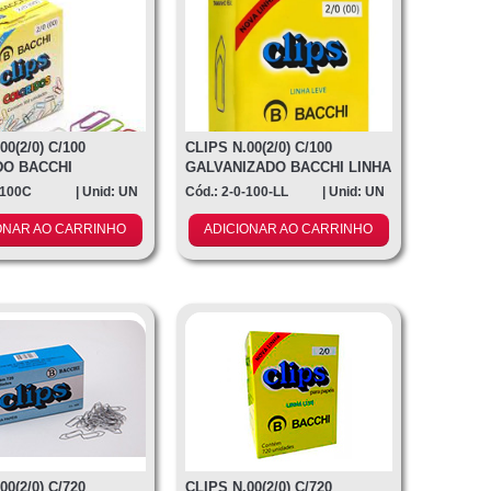
00(2/0) C/100
CLIPS N.00(2/0) C/100
DO BACCHI
GALVANIZADO BACCHI LINHA
LEV
-100C
| Unid: UN
Cód.: 2-0-100-LL
| Unid: UN
ONAR AO CARRINHO
ADICIONAR AO CARRINHO
00(2/0) C/720
CLIPS N.00(2/0) C/720