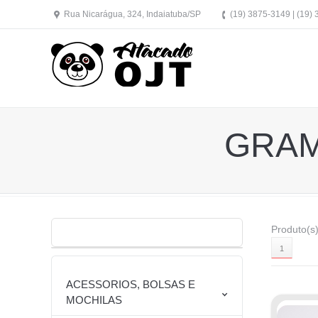
Rua Nicarágua, 324, Indaiatuba/SP
(19) 3875-3149 | (19)
GRAM
Produto(s)
1
ACESSORIOS, BOLSAS E
MOCHILAS