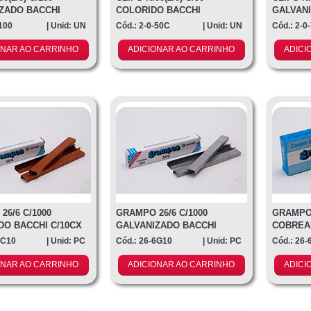
ZADO BACCHI
COLORIDO BACCHI
GALVANI
N
-100
| Unid: UN
Cód.: 2-0-50C
| Unid: UN
Cód.: 2-0
ONAR AO CARRINHO
ADICIONAR AO CARRINHO
ADICI
26/6 C/1000
GRAMPO 26/6 C/1000
GRAMPO 
O BACCHI C/10CX
GALVANIZADO BACCHI
COBREA
C/10CX
6C10
| Unid: PC
Cód.: 26-6G10
| Unid: PC
Cód.: 26-
ONAR AO CARRINHO
ADICIONAR AO CARRINHO
ADICI