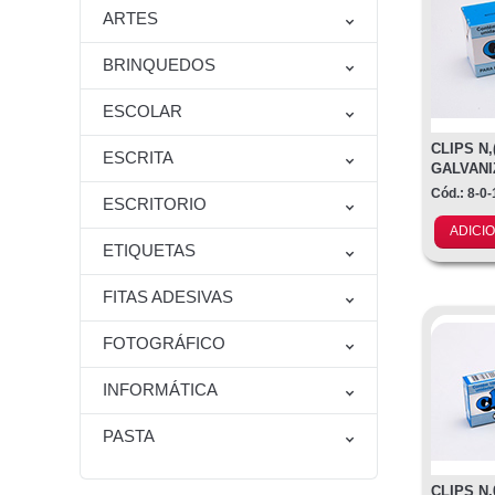
ARTES
BRINQUEDOS
ESCOLAR
CLIPS N,(
ESCRITA
GALVANI
Cód.: 8-0
ESCRITORIO
ADICI
ETIQUETAS
FITAS ADESIVAS
FOTOGRÁFICO
INFORMÁTICA
PASTA
CLIPS N.0