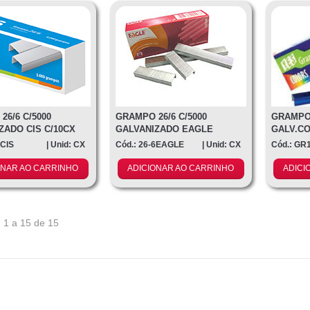
26/6 C/5000
GRAMPO 26/6 C/5000
GRAMPO 
ZADO CIS C/10CX
GALVANIZADO EAGLE
GALV.CO
C/10CX
6CIS
| Unid: CX
Cód.: 26-6EAGLE
| Unid: CX
Cód.: GR
ONAR AO CARRINHO
ADICIONAR AO CARRINHO
ADICI
 1 a 15 de 15