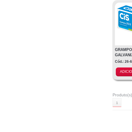
GRAMPO 
GALVANI
Cód.: 26-
ADICI
Produto(s)
1