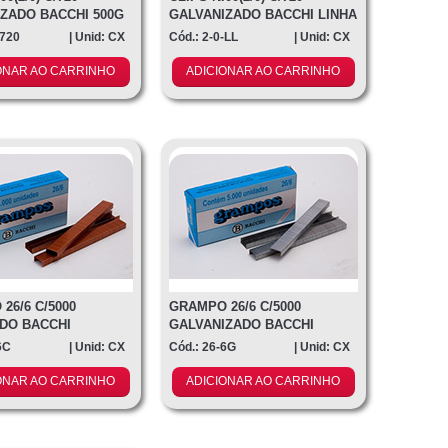
ZADO BACCHI 500G
GALVANIZADO BACCHI LINHA
LEV
-720
| Unid: CX
Cód.: 2-0-LL
| Unid: CX
ONAR AO CARRINHO
ADICIONAR AO CARRINHO
26/6 C/5000
GRAMPO 26/6 C/5000
DO BACCHI
GALVANIZADO BACCHI
6C
| Unid: CX
Cód.: 26-6G
| Unid: CX
ONAR AO CARRINHO
ADICIONAR AO CARRINHO