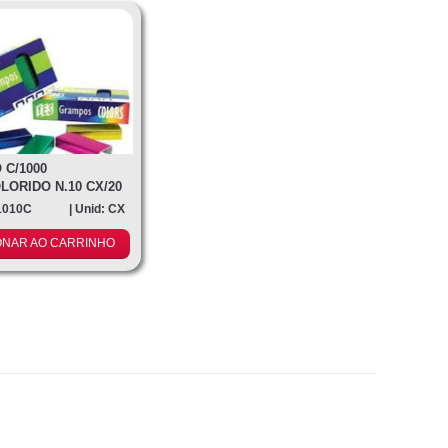
C/1000
LORIDO N.10 CX/20
1010C
| Unid: CX
ONAR AO CARRINHO