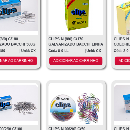
8/0) C/180
CLIPS N.(8/0) C/170
CLIPS N.
ZADO BACCHI 500G
GALVANIZADO BACCHI LINHA
COLORI
LEVE
-180
| Unid: CX
Cód.: 8-0-LL
| Unid: CX
Cód.: 2-0
ONAR AO CARRINHO
ADICIONAR AO CARRINHO
ADICI
0(2/0) C/100
CLIPS N.00(2/0) C/50
CLIPS N.