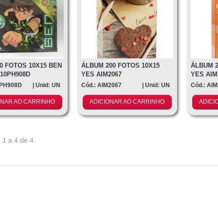
0 FOTOS 10X15 BEN
ÁLBUM 200 FOTOS 10X15
ÁLBUM 2
B10PH908D
YES AIM2067
YES AIM
0PH908D
| Unid: UN
Cód.: AIM2067
| Unid: UN
Cód.: AI
ONAR AO CARRINHO
ADICIONAR AO CARRINHO
ADICI
 1 a 4 de 4