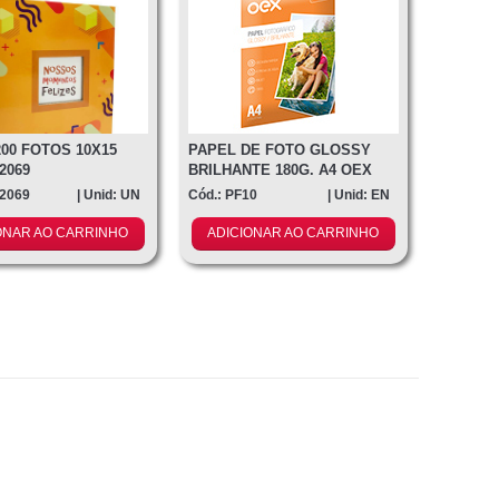
00 FOTOS 10X15
PAPEL DE FOTO GLOSSY
2069
BRILHANTE 180G. A4 OEX
10FLS
M2069
| Unid: UN
Cód.: PF10
| Unid: EN
ONAR AO CARRINHO
ADICIONAR AO CARRINHO