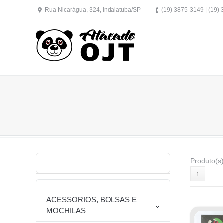
Rua Nicarágua, 324, Indaiatuba/SP
(19) 3875-3149 | (19)
Produto(s)
1
ACESSORIOS, BOLSAS E
MOCHILAS