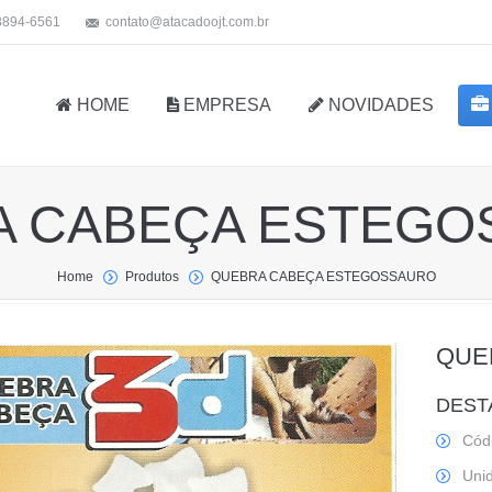
 3894-6561
contato@atacadoojt.com.br
HOME
EMPRESA
NOVIDADES
A CABEÇA ESTEGO
Home
Produtos
QUEBRA CABEÇA ESTEGOSSAURO
QUE
DEST
Cód
Uni