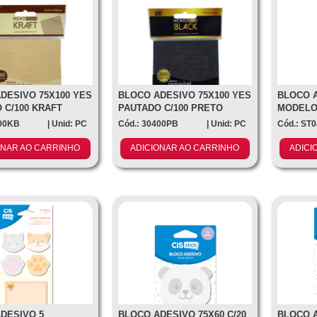
DESIVO 75X100 YES
BLOCO ADESIVO 75X100 YES
BLOCO A
 C/100 KRAFT
PAUTADO C/100 PRETO
MODELOS
NOTES A
400KB
| Unid: PC
Cód.: 30400PB
| Unid: PC
Cód.: ST
ONAR AO CARRINHO
ADICIONAR AO CARRINHO
ADICI
DESIVO 5
BLOCO ADESIVO 75X60 C/20
BLOCO A