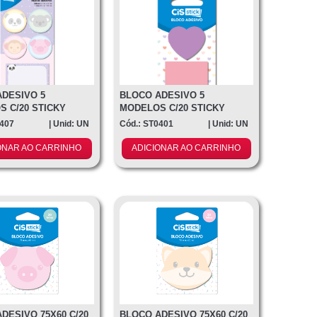
DESIVO 5
BLOCO ADESIVO 5
 C/20 STICKY
MODELOS C/20 STICKY
NIMAIS
NOTES CORAÇÃO
0407
| Unid: UN
Cód.: ST0401
| Unid: UN
ONAR AO CARRINHO
ADICIONAR AO CARRINHO
DESIVO 75X60 C/20
BLOCO ADESIVO 75X60 C/20