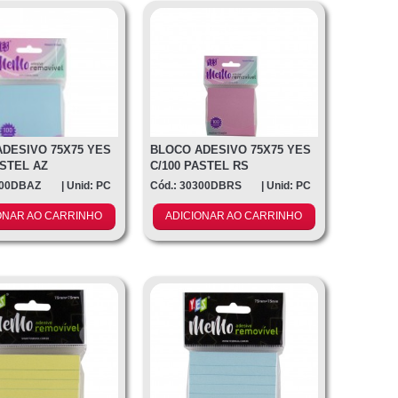
DESIVO 75X75 YES
BLOCO ADESIVO 75X75 YES
ASTEL AZ
C/100 PASTEL RS
300DBAZ
| Unid: PC
Cód.: 30300DBRS
| Unid: PC
ONAR AO CARRINHO
ADICIONAR AO CARRINHO