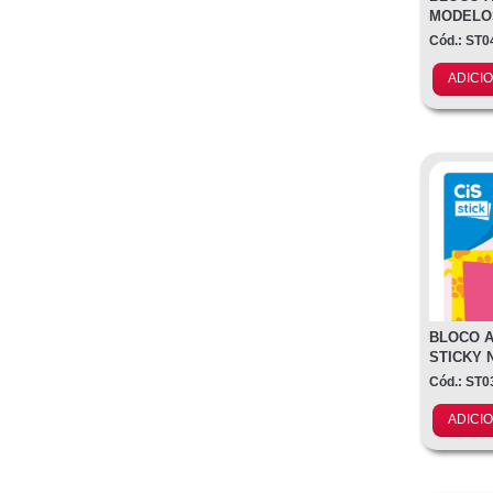
MODELOS
NOTES G
Cód.: ST0
ADICI
BLOCO A
STICKY
Cód.: ST0
ADICI