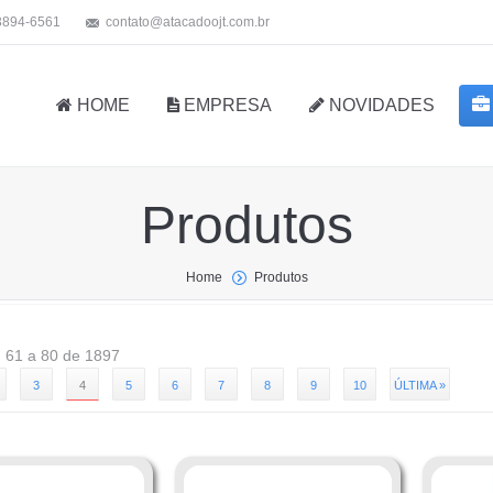
 3894-6561
contato@atacadoojt.com.br
HOME
EMPRESA
NOVIDADES
Produtos
Home
Produtos
) 61 a 80 de 1897
3
4
5
6
7
8
9
10
ÚLTIMA »