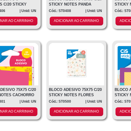
 C/20 STICKY
STICKY NOTES PANDA
STICKY
ATO/RAP
406
| Unid: UN
Cód.: ST0408
| Unid: UN
Cód.: ST
ONAR AO CARRINHO
ADICIONAR AO CARRINHO
ADICI
DESIVO 75X75 C/20
BLOCO ADESIVO 75X75 C/20
BLOCO A
 NOTES CACHORRO
STICKY NOTES FLORES
STICKY
301
| Unid: UN
Cód.: ST0500
| Unid: UN
Cód.: ST
ONAR AO CARRINHO
ADICIONAR AO CARRINHO
ADICI