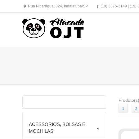
Rua Nicarágua, 324, Indaiatuba/SP
(19) 3875-3149 | (19)
Produto(s
1
2
ACESSORIOS, BOLSAS E
MOCHILAS