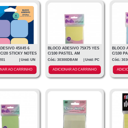
DESIVO 45X45 6
BLOCO ADESIVO 75X75 YES
BLOCO A
C/20 STICKY NOTES
C/100 PASTEL AM
C/100 P
201
| Unid: UN
Cód.: 30300DBAM
| Unid: PC
Cód.: 30
ONAR AO CARRINHO
ADICIONAR AO CARRINHO
ADICI