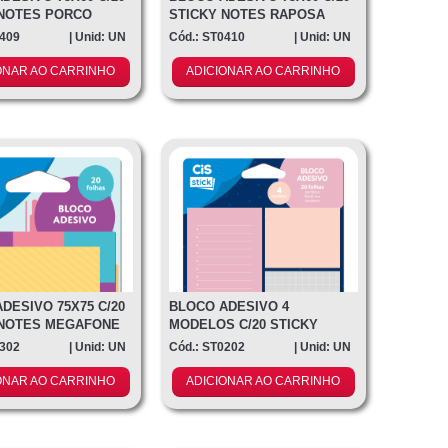
 NOTES PORCO
STICKY NOTES RAPOSA
0409
| Unid: UN
Cód.: ST0410
| Unid: UN
ONAR AO CARRINHO
ADICIONAR AO CARRINHO
DESIVO 75X75 C/20
BLOCO ADESIVO 4
 NOTES MEGAFONE
MODELOS C/20 STICKY
NOTES RETÂNGUL
0302
| Unid: UN
Cód.: ST0202
| Unid: UN
ONAR AO CARRINHO
ADICIONAR AO CARRINHO