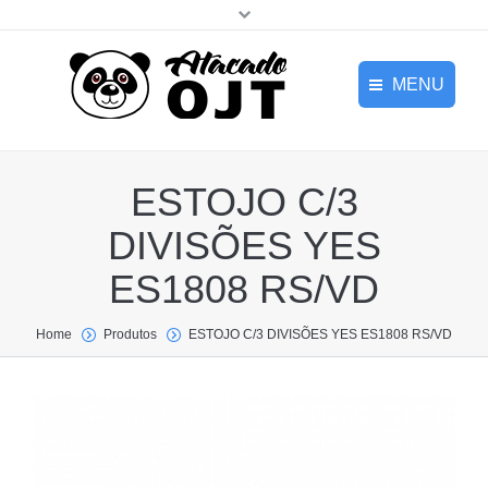
MENU
HOME
Home
ESTOJO C/3
EMPRESA
DIVISÕES YES
NOVIDADES
Empresa
ES1808 RS/VD
PRODUTOS
Novidades
CONTATO
Home
Produtos
ESTOJO C/3 DIVISÕES YES ES1808 RS/VD
Produtos
Login