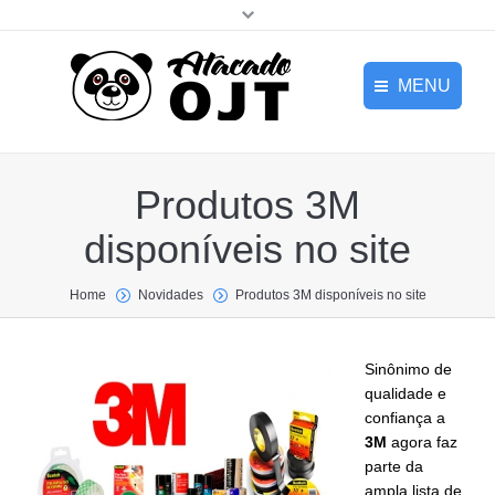
MENU
HOME
Home
Produtos 3M
EMPRESA
disponíveis no site
NOVIDADES
Empresa
PRODUTOS
Home
Novidades
Produtos 3M disponíveis no site
Novidades
CONTATO
Sinônimo de
Produtos
qualidade e
confiança a
3M
agora faz
Login
parte da
ampla lista de